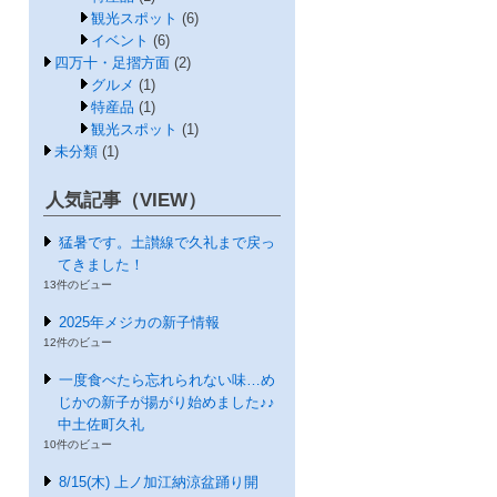
観光スポット
(6)
イベント
(6)
四万十・足摺方面
(2)
グルメ
(1)
特産品
(1)
観光スポット
(1)
未分類
(1)
人気記事（VIEW）
猛暑です。土讃線で久礼まで戻っ
てきました！
13件のビュー
2025年メジカの新子情報
12件のビュー
一度食べたら忘れられない味…め
じかの新子が揚がり始めました♪♪
中土佐町久礼
10件のビュー
8/15(木) 上ノ加江納涼盆踊り開