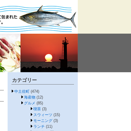
カテゴリー
中土佐町
(474)
海産物
(12)
グルメ
(85)
喫茶
(3)
スウィーツ
(15)
モーニング
(3)
ランチ
(11)