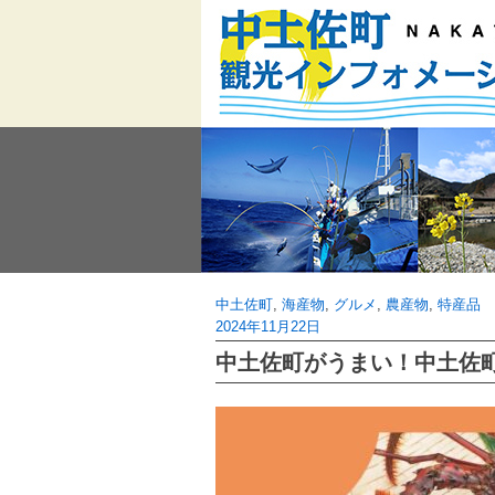
Skip
to
content
中土佐町
,
海産物
,
グルメ
,
農産物
,
特産品
2024年11月22日
中土佐町がうまい！中土佐