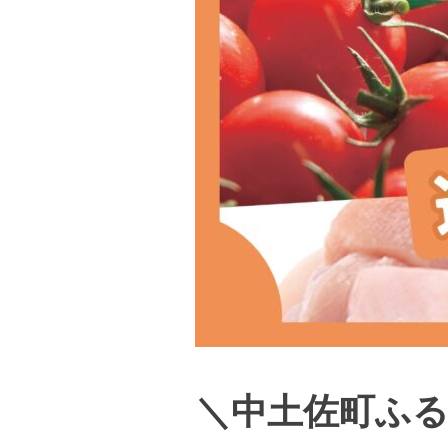
＼中土佐町ふ