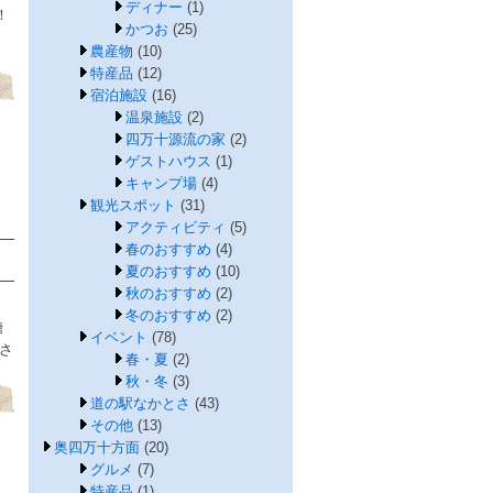
ディナー
(1)
！
かつお
(25)
農産物
(10)
特産品
(12)
宿泊施設
(16)
温泉施設
(2)
四万十源流の家
(2)
ゲストハウス
(1)
キャンプ場
(4)
観光スポット
(31)
アクティビティ
(5)
春のおすすめ
(4)
夏のおすすめ
(10)
秋のおすすめ
(2)
冬のおすすめ
(2)
糖
イベント
(78)
さ
春・夏
(2)
秋・冬
(3)
道の駅なかとさ
(43)
その他
(13)
奥四万十方面
(20)
グルメ
(7)
特産品
(1)