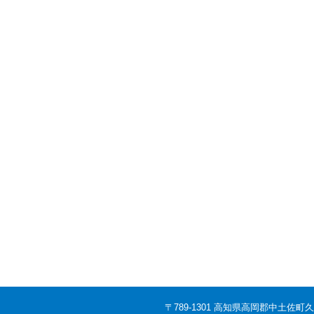
〒789-1301 高知県高岡郡中土佐町久礼