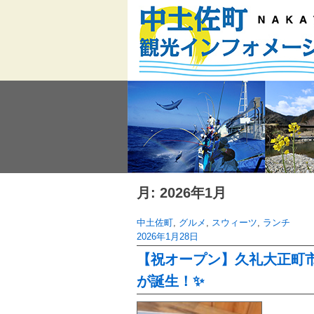
Skip
to
content
月:
2026年1月
中土佐町
,
グルメ
,
スウィーツ
,
ランチ
2026年1月28日
【祝オープン】久礼大正町
が誕生！✨