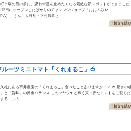
正町市場の目の前に、思わず足を止めたくなる素敵な新スポットができました
12月12日にオープンしたばかりのチャレンジショップ「おおのみや
MIYA）」さん。大野見・下村農園さ…
ルーツミニトマト「くれまるこ」🍅
久礼にある宇井農園の「くれまるこ」食べたことありますか！？ 🍅 驚きの
」と「旨味」の黄金バランス このツヤツヤと輝く真っ赤なトマトをご覧くだ
れまるこ」の…