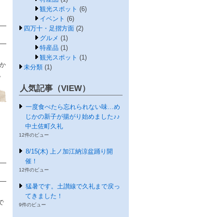
観光スポット
(6)
イベント
(6)
四万十・足摺方面
(2)
グルメ
(1)
特産品
(1)
観光スポット
(1)
か
未分類
(1)
。
人気記事（VIEW）
一度食べたら忘れられない味…め
じかの新子が揚がり始めました♪♪
中土佐町久礼
12件のビュー
8/15(木) 上ノ加江納涼盆踊り開
催！
12件のビュー
猛暑です。土讃線で久礼まで戻っ
てきました！
で
9件のビュー