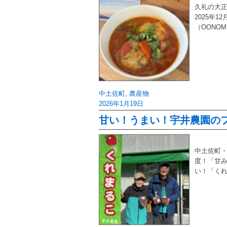
久礼の大
2025年
（OONO
中土佐町
,
農産物
2026年1月19日
甘い！うまい！宇井農園のフ
中土佐町・
度！「甘み
い！「く