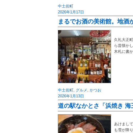
中土佐町
2026年1月17日
まるでお酒の美術館。地酒が
久礼大正町
ら昔懐かし
木札に書
中土佐町
,
グルメ
,
かつお
2026年1月13日
道の駅なかとさ「浜焼き 海
あけまして
も雪が降