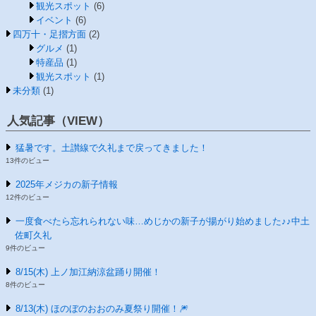
観光スポット
(6)
イベント
(6)
四万十・足摺方面
(2)
グルメ
(1)
特産品
(1)
観光スポット
(1)
未分類
(1)
人気記事（VIEW）
猛暑です。土讃線で久礼まで戻ってきました！
13件のビュー
2025年メジカの新子情報
12件のビュー
一度食べたら忘れられない味…めじかの新子が揚がり始めました♪♪中土
佐町久礼
9件のビュー
8/15(木) 上ノ加江納涼盆踊り開催！
8件のビュー
8/13(木) ほのぼのおおのみ夏祭り開催！🎆