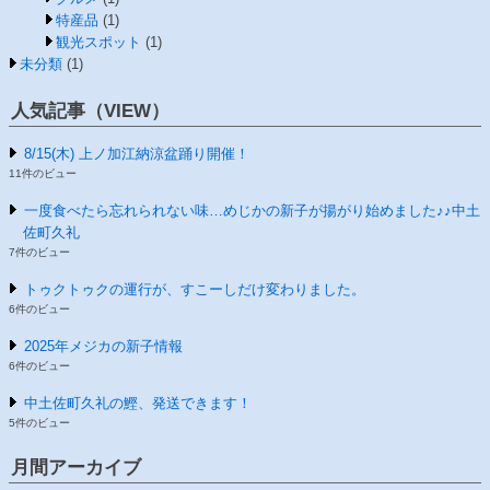
特産品
(1)
観光スポット
(1)
未分類
(1)
人気記事（VIEW）
8/15(木) 上ノ加江納涼盆踊り開催！
11件のビュー
一度食べたら忘れられない味…めじかの新子が揚がり始めました♪♪中土
佐町久礼
7件のビュー
トゥクトゥクの運行が、すこーしだけ変わりました。
6件のビュー
2025年メジカの新子情報
6件のビュー
中土佐町久礼の鰹、発送できます！
5件のビュー
月間アーカイブ