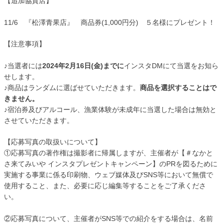
【追加協賛店】
11/6 『松澤青果店』 商品券(1,000円分) ５名様にプレゼント！
【注意事項】
♪当選者には
2024年2月16日(金)までに
インスタDMにて当選をお知ら
せします。
♪商品はランダムに選ばせていただきます。
商品を選択することはで
きません。
♪宿泊券及びアルコール、漁業体験が未成年に当選した場合は無効と
させていただきます。
【応募写真の取扱いについて】
①応募写真の著作権は撮影者に帰属しますが、主催者が【＃なかと
さ来てみいや インスタプレゼントキャンペーン】のPRを図るために
実施する事業に係る印刷物、ウェブ媒体及びSNS等において無償で
使用すること、また、必要に応じ編集等することをご了承くださ
い。
②応募写真について、主催者がSNS等での紹介をする場合は、名前