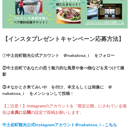
【インスタプレゼントキャンペーン応募方法】
①
中土佐町観光公式アカウント ＠nakatosa_i をフォロー
②中土佐町であなたの思う魅力的な風景や食べ物などを見つけて撮
影
③＃なかとさ来てみいや を付け、本文もしくは画像に ＠
nakatosa_i をメンションして投稿
！
【ご注意！】Instagramのアカウントを「限定公開」にされている場
合は
全員に公開
の設定で投稿お願いします。
中土佐町観光公式Instagramアカウント＠nakatosa_i→
こちら