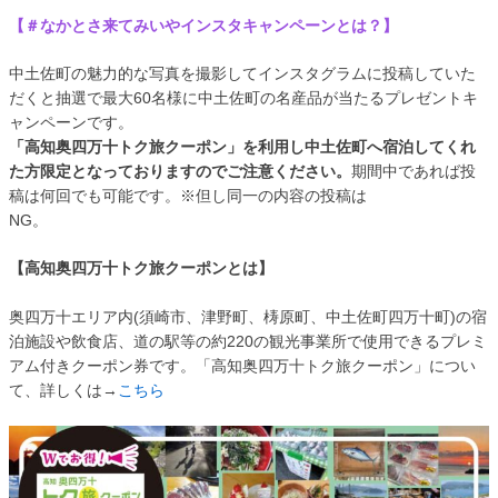
【＃なかとさ来てみいやインスタキャンペーンとは？】
中土佐町の魅力的な写真を撮影してインスタグラムに投稿していた
だくと抽選で最大60名様に中土佐町の名産品が当たるプレゼントキ
ャンペーンです。
「高知奥四万十トク旅クーポン」を利用し中土佐町へ宿泊してくれ
た方限定となっておりますのでご注意ください。
期間中であれば投
稿は何回でも可能です。※但し同一の内容の投稿は
NG。
【高知奥四万十トク旅クーポンとは】
奥四万十エリア内(須崎市、津野町、梼原町、中土佐町四万十町)の宿
泊施設や飲食店、道の駅等の約220の観光事業所で使用できるプレミ
アム付きクーポン券です。「高知奥四万十トク旅クーポン」につい
て、詳しくは→
こちら