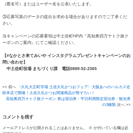
（匿名可）またはユーザー名を公表いたします。
③応募写真のデータの提出を求める場合がありますのでご了承くだ
さい。
当キャンペーンの応募要領は中土佐町HP内『高知奥四万十トク旅ク
ーポンのご案内』にてご確認ください。
【#なかとさ来てみいや インスタグラムプレゼントキャンペーンのお
問い合わせ】
中土佐町役場 まちづくり課 電話0889-52-2365
〈久礼大正町市場 土佐久礼かつおフェア〉大阪あべのハルカス近
投
鉄本店で開催！土佐久礼かつお関連商品が勢ぞろい！
稿
高知奥四万十トク旅クーポン 券は宿泊券・平日利用限定宿泊券・観光券
の3種類
ナ
ビ
コメントを残す
ゲ
メールアドレスが公開されることはありません。
※
が付いている欄は必