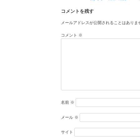
稿
コメントを残す
ナ
ビ
メールアドレスが公開されることはありま
ゲ
コメント
※
ー
シ
ョ
ン
名前
※
メール
※
サイト