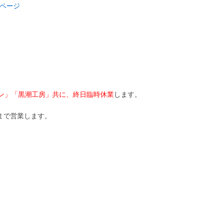
ページ
ラン」「黒潮工房」共に、終日臨時休業
します。
0まで営業します。