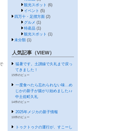
観光スポット
(6)
イベント
(5)
四万十・足摺方面
(2)
グルメ
(1)
特産品
(1)
観光スポット
(1)
未分類
(1)
人気記事（VIEW）
猛暑です。土讃線で久礼まで戻っ
で
てきました！
15件のビュー
一度食べたら忘れられない味…め
じかの新子が揚がり始めました♪♪
中土佐町久礼
14件のビュー
2025年メジカの新子情報
10件のビュー
トゥクトゥクの運行が、すこーし