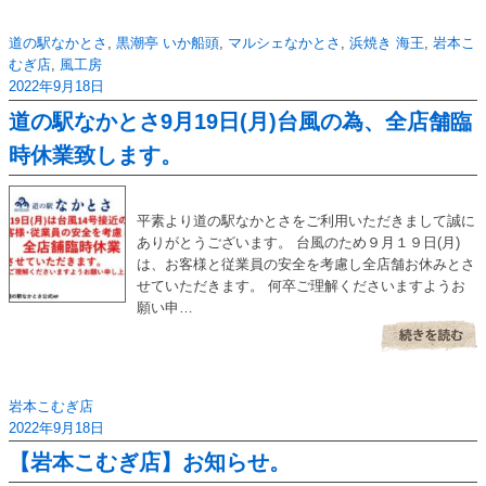
道の駅なかとさ
,
黒潮亭 いか船頭
,
マルシェなかとさ
,
浜焼き 海王
,
岩本こ
むぎ店
,
風工房
2022年9月18日
道の駅なかとさ9月19日(月)台風の為、全店舗臨
時休業致します。
平素より道の駅なかとさをご利用いただきまして誠に
ありがとうございます。 台風のため９月１９日(月)
は、お客様と従業員の安全を考慮し全店舗お休みとさ
せていただきます。 何卒ご理解くださいますようお
願い申…
岩本こむぎ店
2022年9月18日
【岩本こむぎ店】お知らせ。