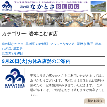
Skip
to
content
カテゴリー:
岩本こむぎ店
道の駅なかとさ
,
黒潮亭 いか船頭
,
マルシェなかとさ
,
浜焼き 海王
,
岩本こ
むぎ店
,
風工房
2022年9月20日
9月20日(火)お休み店舗のご案内
平素より道の駅なかとさをご利用いただきまして誠に
ありがとうございます。 9月20日は定休日及び臨時休
業のため下記店舗お休みさせていただきます。 ご来
場の皆様には、ご迷惑をおかけ致しますが何卒よろし
くお…