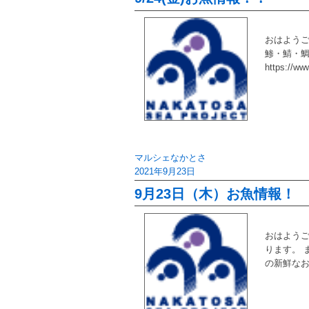
おはようご
鯵・鯖・鯛
https://ww
マルシェなかとさ
2021年9月23日
9月23日（木）お魚情報！
おはようご
ります。 
の新鮮なお