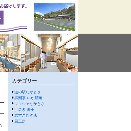
カテゴリー
道の駅なかとさ
黒潮亭 いか船頭
マルシェなかとさ
浜焼き 海王
岩本こむぎ店
風工房
