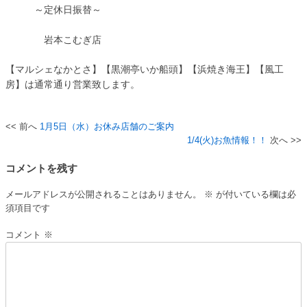
～定休日振替～
岩本こむぎ店
【マルシェなかとさ】【黒潮亭いか船頭】【浜焼き海王】【風工
房】は通常通り営業致します。
1月5日（水）お休み店舗のご案内
投
1/4(火)お魚情報！！
稿
コメントを残す
ナ
ビ
メールアドレスが公開されることはありません。
※
が付いている欄は必
須項目です
ゲ
ー
コメント
※
シ
ョ
ン