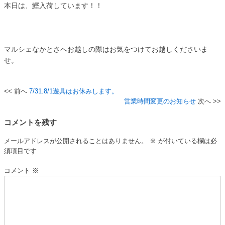
本日は、鰹入荷しています！！
マルシェなかとさへお越しの際はお気をつけてお越しくださいま
せ。
7/31.8/1遊具はお休みします。
投
営業時間変更のお知らせ
稿
コメントを残す
ナ
ビ
メールアドレスが公開されることはありません。
※
が付いている欄は必
須項目です
ゲ
ー
コメント
※
シ
ョ
ン