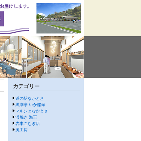
カテゴリー
道の駅なかとさ
黒潮亭 いか船頭
マルシェなかとさ
浜焼き 海王
岩本こむぎ店
風工房