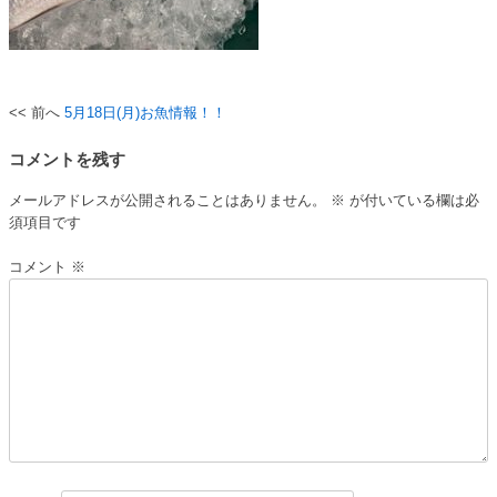
5月18日(月)お魚情報！！
投
稿
コメントを残す
ナ
メールアドレスが公開されることはありません。
※
が付いている欄は必
ビ
須項目です
ゲ
コメント
※
ー
シ
ョ
ン