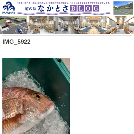
Skip
to
content
IMG_5922