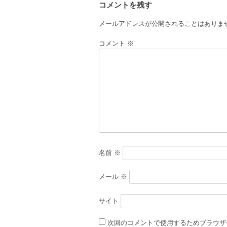
コメントを残す
ナ
ビ
メールアドレスが公開されることはありま
ゲ
コメント
※
ー
シ
ョ
ン
名前
※
メール
※
サイト
次回のコメントで使用するためブラウザ