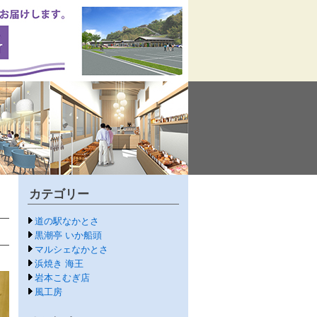
カテゴリー
道の駅なかとさ
黒潮亭 いか船頭
マルシェなかとさ
浜焼き 海王
岩本こむぎ店
風工房