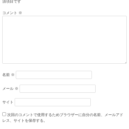
須項目です
ゲ
ー
コメント
※
シ
ョ
ン
名前
※
メール
※
サイト
次回のコメントで使用するためブラウザーに自分の名前、メールアド
レス、サイトを保存する。