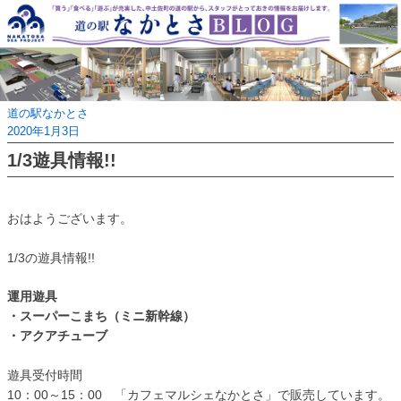
Skip
to
content
道の駅なかとさ
2020年1月3日
1/3遊具情報!!
おはようございます。
1/3の遊具情報!!
運用遊具
・スーパーこまち（ミニ新幹線）
・アクアチューブ
遊具受付時間
10：00～15：00 「カフェマルシェなかとさ」で販売しています。