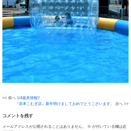
1/4遊具情報!!
投
『岩本こむぎ店』新年明けましておめでとうございます。
稿
コメントを残す
ナ
ビ
メールアドレスが公開されることはありません。
※
が付いている欄は必