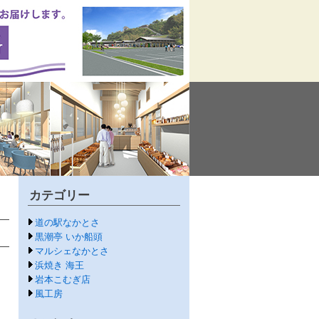
カテゴリー
道の駅なかとさ
黒潮亭 いか船頭
マルシェなかとさ
浜焼き 海王
岩本こむぎ店
風工房