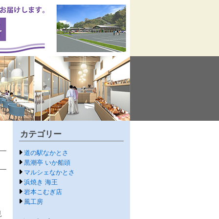
カテゴリー
道の駅なかとさ
黒潮亭 いか船頭
マルシェなかとさ
浜焼き 海王
岩本こむぎ店
風工房
見