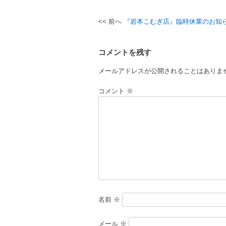
『岩本こむぎ店』臨時休業のお知
投
稿
コメントを残す
ナ
ビ
メールアドレスが公開されることはありま
ゲ
コメント
※
ー
シ
ョ
ン
名前
※
メール
※