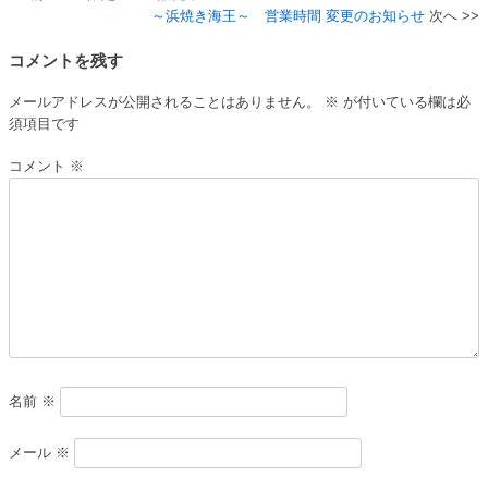
～浜焼き海王～ 営業時間 変更のお知らせ
稿
コメントを残す
ナ
ビ
メールアドレスが公開されることはありません。
※
が付いている欄は必
須項目です
ゲ
ー
コメント
※
シ
ョ
ン
名前
※
メール
※