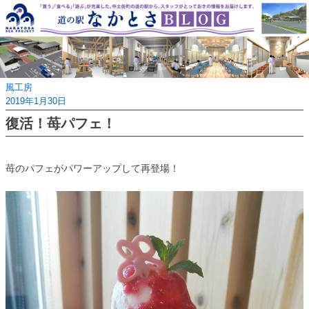
Skip
to
content
風工房
2019年1月30日
復活！苺パフェ！
苺のパフェがパワーアップして再登場！