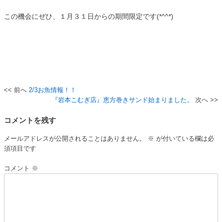
この機会にぜひ、１月３１日からの期間限定です(*^^*)
2/3お魚情報！！
投
『岩本こむぎ店』恵方巻きサンド始まりました。
稿
コメントを残す
ナ
ビ
メールアドレスが公開されることはありません。
※
が付いている欄は必
須項目です
ゲ
ー
コメント
※
シ
ョ
ン