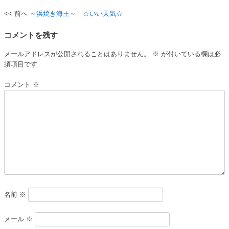
～浜焼き海王～ ☆いい天気☆
投
稿
コメントを残す
ナ
メールアドレスが公開されることはありません。
※
が付いている欄は必
ビ
須項目です
ゲ
コメント
※
ー
シ
ョ
ン
名前
※
メール
※