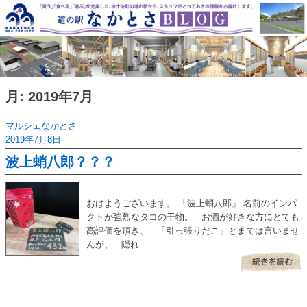
Skip
to
content
月:
2019年7月
マルシェなかとさ
2019年7月8日
波上蛸八郎？？？
おはようございます。 「波上蛸八郎」 名前のインパ
クトが強烈なタコの干物。 お酒が好きな方にとても
高評価を頂き、 「引っ張りだこ」とまでは言いませ
んが、 隠れ…