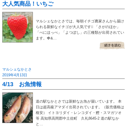
大人気商品！いちご
マルシェなかとさでは、毎朝イチゴ農家さんから届け
られる新鮮なイチゴが大人気です❕❕ 「さがのほか」
「べにほっぺ」「よつぼし」の三種類が出荷されてい
ます。🍓&…
マルシェなかとさ
2019年4月13日
4/13 お魚情報
道の駅なかとさでは新鮮なお魚が届いています。 本
日は超高級アマダイ出荷されています。（販売価格は
格安） イトヨリダイ・レンコダイ・鰹・スマガツオ
等 高知県高岡郡中土佐町 久礼8645-2 道の駅なか
と…