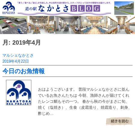
Skip
to
content
月:
2019年4月
マルシェなかとさ
2019年4月22日
今日のお魚情報
おはようございます。 普段マルシェなかとさに並ん
でいるお魚さんたちは 今朝、漁師さんが届けてくれ
たレンコ鯛もその一つ。 春から秋の今がまさに旬、
焼く（塩焼き）、生食（皮霜造り、焼霜造り、刺身、
酢じめ…