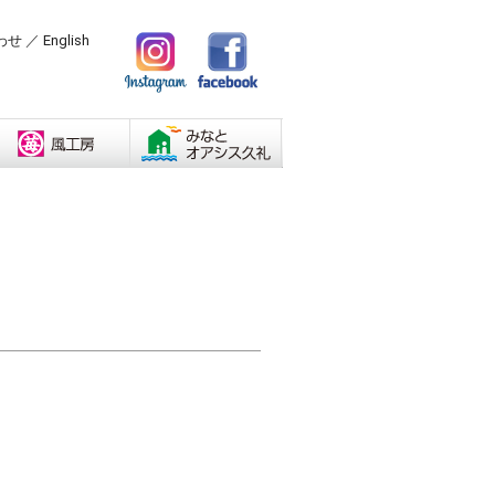
わせ
／
English